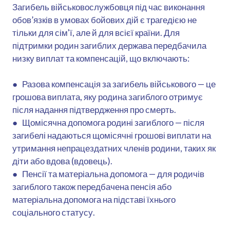
Загибель військовослужбовця під час виконання
обов’язків в умовах бойових дій є трагедією не
тільки для сім'ї, але й для всієї країни. Для
підтримки родин загиблих держава передбачила
низку виплат та компенсацій, що включають:
● Разова компенсація за загибель військового — це
грошова виплата, яку родина загиблого отримує
після надання підтвердження про смерть.
● Щомісячна допомога родині загиблого — після
загибелі надаються щомісячні грошові виплати на
утримання непрацездатних членів родини, таких як
діти або вдова (вдовець).
● Пенсії та матеріальна допомога — для родичів
загиблого також передбачена пенсія або
матеріальна допомога на підставі їхнього
соціального статусу.