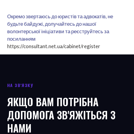
Окремо звертаюсь до юристів та адвокатів, не
будьте байдужі, долучайтесь до нашої
волонтерської ініціативи та реєструйтесь за
посиланням
https://consultant.net.ua/cabinet/register
НА ЗВ'ЯЗКУ
ЯКЩО ВАМ ПОТРІБНА
ДОПОМОГА ЗВ'ЯЖІТЬСЯ З
НАМИ