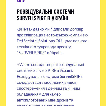
КИЇВ
РОЗВІДУВАЛЬНІ СИСТЕМИ
SURVEILSPIRE В УКРАЇНІ
🤝Не так давно ми підписали договір
про співпрацю з естонською компанією
DefSecIntel Solutions OÜ щодо повного
технічного супроводу проєкту
“SURVEILSPIRE” в Україні.
✅А вже сьогодні перші розвідувальні
системи SurveilSPIRE в Україні.
Розвідувальні системи SurveilSPIRE
складаються з мобільних вишок
спостереження з денним та нічним
обладнанням для камер,
автопілотованих міні-дронів та
системи керування. У комплект