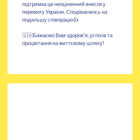
підтримка це неоціненний внесок у
перемогу України. Сподіваємось на
подальшу співпрацю👍
🇺🇦Бажаємо Вам здоров‘я, успіхів та
процвітання на життєвому шляху!