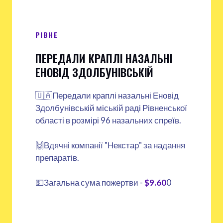
РІВНЕ
ПЕРЕДАЛИ КРАПЛІ НАЗАЛЬНІ
ЕНОВІД ЗДОЛБУНІВСЬКІЙ
🇺🇦Передали краплі назальні Еновід
Здолбунівській міській раді Рівненської
області в розмірі 96 назальних спреїв.
🙌Вдячні компанії "Некстар" за надання
препаратів.
💵Загальна сума пожертви -
$9.60
0