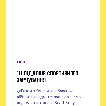
КИЇВ
111 ПІДДОНІВ СПОРТИВНОГО
ХАРЧУВАННЯ
🤝Разом з Київською обласною
військовою адміністрацією хочемо
подякувати компанії BeachBody,