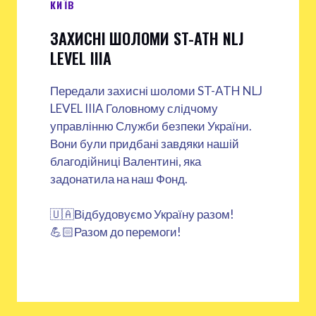
КИЇВ
ЗАХИСНІ ШОЛОМИ ST-ATH NLJ
LEVEL IIIA
Передали захисні шоломи ST-ATH NLJ
LEVEL IIIA Головному слідчому
управлінню Служби безпеки України.
Вони були придбані завдяки нашій
благодійниці Валентині, яка
задонатила на наш Фонд.
🇺🇦Відбудовуємо Україну разом!
💪🏻Разом до перемоги!