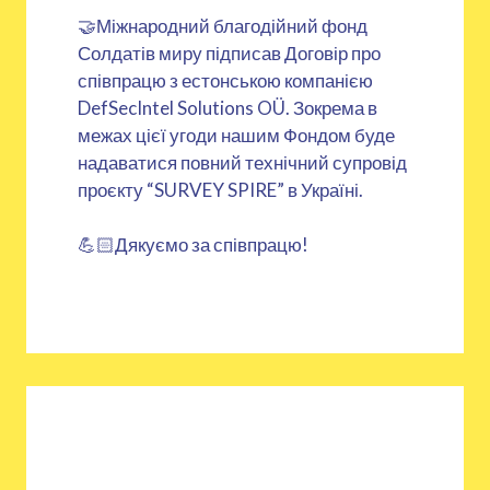
🤝Міжнародний благодійний фонд
Солдатів миру підписав Договір про
співпрацю з естонською компанією
DefSecIntel Solutions OÜ. Зокрема в
межах цієї угоди нашим Фондом буде
надаватися повний технічний супровід
проєкту “SURVEY SPIRE” в Україні.
💪🏻Дякуємо за співпрацю!