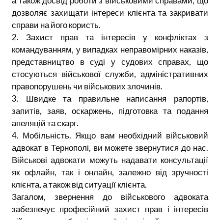
а також досвід роботи з військовими справами, що
дозволяє захищати інтереси клієнта та закривати
справи на його користь.
2. Захист прав та інтересів у конфліктах з
командуванням, у випадках неправомірних наказів,
представництво в суді у судових справах, що
стосуються військової служби, адміністративних
правопорушень чи військових злочинів.
3. Швидке та правильне написання рапортів,
запитів, заяв, оскаржень, підготовка та подання
апеляцій та скарг.
4. Мобільність. Якщо вам необхідний військовий
адвокат в Тернополі, ви можете звернутися до нас.
Військові адвокати можуть надавати консультації
як офлайн, так і онлайн, залежно від зручності
клієнта, а також від ситуації клієнта.
Загалом, звернення до військового адвоката
забезпечує професійний захист прав і інтересів