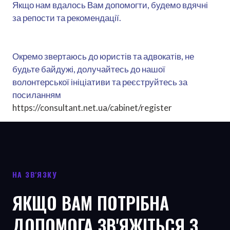
Якщо нам вдалось Вам допомогти, будемо вдячні
за репости та рекомендації.
Окремо звертаюсь до юристів та адвокатів, не
будьте байдужі, долучайтесь до нашої
волонтерської ініціативи та реєструйтесь за
посиланням
https://consultant.net.ua/cabinet/register
НА ЗВ'ЯЗКУ
ЯКЩО ВАМ ПОТРІБНА
ДОПОМОГА ЗВ'ЯЖІТЬСЯ З