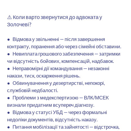
⚠️ Коли варто звернутися до адвоката у
Золочеві?
● Відмова у звільненні — після завершення
контракту, поранення або через сімейні обставини.
● Невиплата грошового забезпечення — затримки
чи відсутність бойових, компенсацій, надбавок.
● Неправомірні дії командування — незаконні
накази, тиск, оскарження рішень.
● Обвинувачення у дезертирстві, непокорі,
службовій недбалості.
● Проблеми з медекспертизою — ВЛК/МСЕК
визнали придатним всупереч діагнозу.
● Відмова у статусі УБД — через формальні
недоліки документів, відсутність наказу.
● Питання мобілізації та зайнятості — відстрочка,