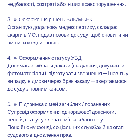
недбалості, розтраті або інших правопорушеннях.
3. 🔹 Оскарження рішень ВЛК/МСЕК
Організую додаткову медекспертизу, складаю
скарги в МО, подав позови до суду, щоб оновити чи
змінити медвисновок.
4. 🔹 Оформлення статусу УБД
Допомагаю зібрати докази (свідчення, документи,
фотоматеріали), підготувати звернення — і навіть у
випадку відмови через брак наказу — звертаємося
до суду з повним кейсом.
5. 🔹 Підтримка сімей загиблих / поранених
Супровід оформлення одноразової допомоги,
пенсій, статусу члена сім’ї загиблого — у
Пенсійному фонді, соціальних службах й на етапі
судового відновлення прав.