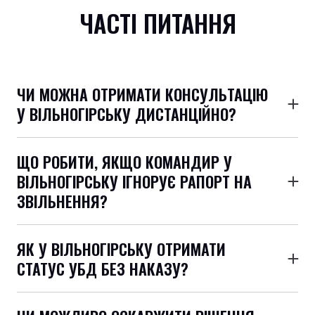
ЧАСТІ ПИТАННЯ
ЧИ МОЖНА ОТРИМАТИ КОНСУЛЬТАЦІЮ
У ВІЛЬНОГІРСЬКУ ДИСТАНЦІЙНО?
Так, ми працюємо телефоном, через Viber,
Telegram, Zoom. Це зручно, якщо ви на службі чи за
ЩО РОБИТИ, ЯКЩО КОМАНДИР У
межами міста.
ВІЛЬНОГІРСЬКУ ІГНОРУЄ РАПОРТ НА
ЗВІЛЬНЕННЯ?
Ми допоможемо правильно оформити документи,
надішлемо офіційні звернення та скарги, а при
ЯК У ВІЛЬНОГІРСЬКУ ОТРИМАТИ
потребі — звернемось до суду.
СТАТУС УБД БЕЗ НАКАЗУ?
Маємо успішну практику — доводимо участь у боях
через суд, використовуючи всі можливі докази.