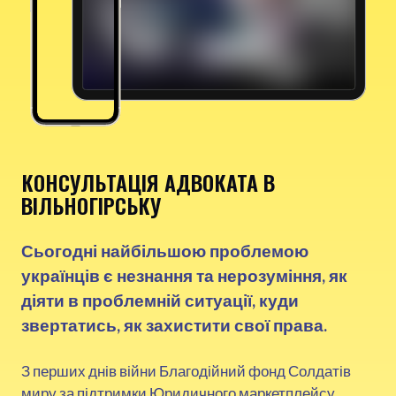
КОНСУЛЬТАЦІЯ АДВОКАТА В
ВІЛЬНОГІРСЬКУ
Сьогодні найбільшою проблемою
українців є незнання та нерозуміння, як
діяти в проблемній ситуації, куди
звертатись, як захистити свої права.
З перших днів війни Благодійний фонд Солдатів
миру за підтримки Юридичного маркетплейсу