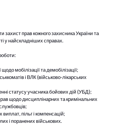
и захист прав кожного захисника України та
ті у найскладніших справах.
роботи:
 щодо мобілізації та демобілізації;
ськкоматів і ВЛК (військово-лікарських
ні статусу учасника бойових дій (УБД);
прав щодо дисциплінарних та кримінальних
службовців;
виплат, пільг і компенсацій;
лих і поранених військових.