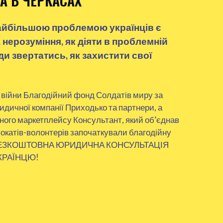
А В ЧЕРКАСАХ
айбільшою проблемою українців є
 нерозуміння, як діяти в проблемній
уди звертатись, як захистити свої
 війни Благодійний фонд Солдатів миру за
дичної компанії Приходько та партнери, а
ого маркетплейсу Консультант, який об’єднав
окатів-волонтерів започаткували благодійну
– БЕЗКОШТОВНА ЮРИДИЧНА КОНСУЛЬТАЦІЯ
КРАЇНЦЮ!