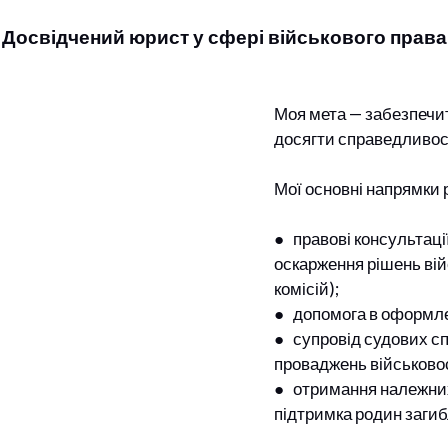
Досвідчений юрист у сфері військового права
Моя мета — забезпечит
досягти справедливос
Мої основні напрямки 
● правові консультації
оскарження рішень вій
комісій);
● допомога в оформлен
● супровід судових с
проваджень військово
● отримання належних 
підтримка родин загиб