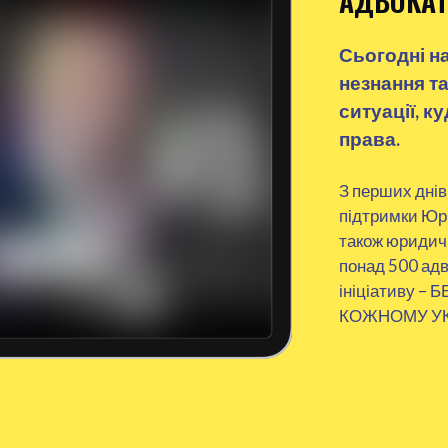
АДВОКАТ
Сьогодні н
незнання та
ситуації, к
права.
З перших днів
підтримки Юри
також юридичн
понад 500 адв
ініціативу 
КОЖНОМУ У