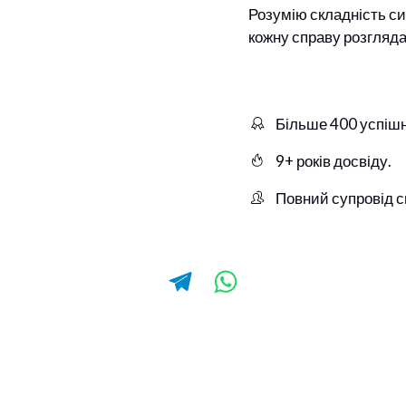
Розумію складність си
кожну справу розгляда
Більше 400 успішн
9+ років досвіду.
Повний супровід с