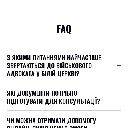
FAQ
З ЯКИМИ ПИТАННЯМИ НАЙЧАСТІШЕ
ЗВЕРТАЮТЬСЯ ДО ВІЙСЬКОВОГО
АДВОКАТА У БІЛІЙ ЦЕРКВІ?
Мобілізація та взаємодія з ТЦК, оскарження
висновків ВЛК, підготовка рапортів/скарг,
ЯКІ ДОКУМЕНТИ ПОТРІБНО
оформлення та захист права на виплати й
ПІДГОТУВАТИ ДЛЯ КОНСУЛЬТАЦІЇ?
компенсації, дисциплінарні провадження та захист
Паспорт/ID, РНОКПП, військовий квиток/
у кримінальних справах, пов’язаних зі службою.
посвідчення, документи з ТЦК або військової
ЧИ МОЖНА ОТРИМАТИ ДОПОМОГУ
частини (повістки, постанови, накази), висновок