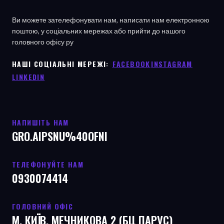
Ви можете зателефонувати нам, написати нам електронною
поштою, у соціальних мережах або прийти до нашого
головного офісу
ру
НАШІ СОЦІАЛЬНІ МЕРЕЖІ: ㅤ
FACEBOOK
ㅤ
INSTAGRAM
LINKEDIN
НАПИШІТЬ НАМ
GRO.AIPSNU%40OFNI
ТЕЛЕФОНУЙТЕ НАМ
0930074414
ГОЛОВНИЙ ОФІС
М. КИЇВ, МЕЧНИКОВА 2 (БЦ ПАРУС)