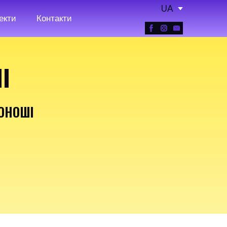
UA
екти
Контакти
І
ОНОШІ