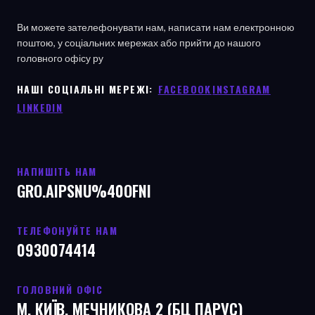
Ви можете зателефонувати нам, написати нам електронною
поштою, у соціальних мережах або прийти до нашого
головного офісу
ру
НАШІ СОЦІАЛЬНІ МЕРЕЖІ: ㅤ
FACEBOOK
ㅤ
INSTAGRAM
LINKEDIN
НАПИШІТЬ НАМ
GRO.AIPSNU%40OFNI
ТЕЛЕФОНУЙТЕ НАМ
0930074414
ГОЛОВНИЙ ОФІС
М. КИЇВ, МЕЧНИКОВА 2 (БЦ ПАРУС)