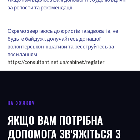
за репости та рекомендації.
Окремо звертаюсь до юристів та адвокатів, не
будьте байдужі, долучайтесь до нашої
волонтерської ініціативи та реєструйтесь за
посиланням
https://consultant.net.ua/cabinet/register
НА ЗВ'ЯЗКУ
ЯКЩО ВАМ ПОТРІБНА
ДОПОМОГА ЗВ'ЯЖІТЬСЯ З