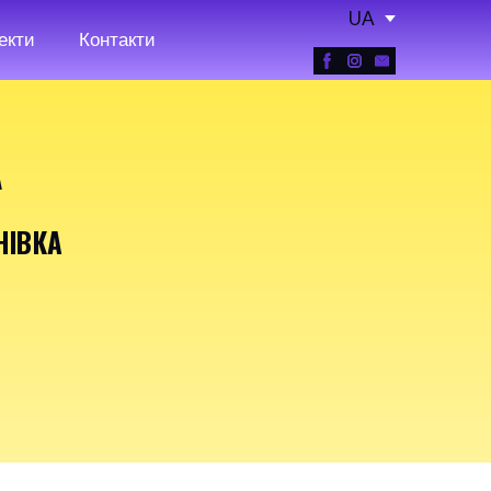
UA
екти
Контакти
А
НІВКА