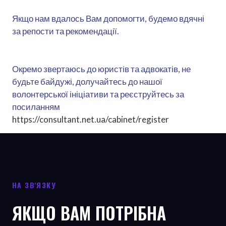
Якщо нам вдалось Вам допомогти, будемо вдячні
за репости та рекомендації.
Окремо звертаюсь до юристів та адвокатів, не
будьте байдужі, долучайтесь до нашої
волонтерської ініціативи та реєструйтесь за
посиланням
https://consultant.net.ua/cabinet/register
НА ЗВ'ЯЗКУ
ЯКЩО ВАМ ПОТРІБНА