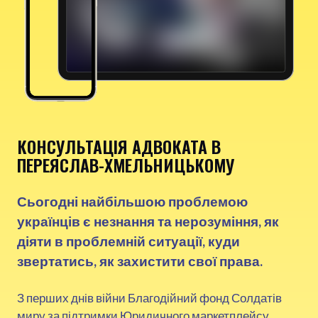
КОНСУЛЬТАЦІЯ АДВОКАТА В
ПЕРЕЯСЛАВ-ХМЕЛЬНИЦЬКОМУ
Сьогодні найбільшою проблемою
українців є незнання та нерозуміння, як
діяти в проблемній ситуації, куди
звертатись, як захистити свої права.
З перших днів війни Благодійний фонд Солдатів
миру за підтримки Юридичного маркетплейсу