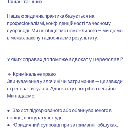
Ташані та інших.
Наша юридична практика базується на
професіоналізмі, конфіденційності та чесному
супроводі. Ми не обіцяємо неможливого — ми діємо
в межах закону та досягаємо результату.
У яких справах допоможе адвокат у Переяславі?
🔹 Кримінальне право
Звинувачення у злочині чи затримання — це завжди
стресова ситуація. Адвокат тут потрібен негайно.
Ми надаємо:
● Захист підозрюваного або обвинуваченого в
поліції, прокуратурі, суді
● Юридичний супровід при затриманні, обшуках,