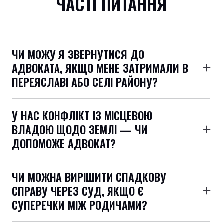
ЧАСТІ ПИТАННЯ
ЧИ МОЖУ Я ЗВЕРНУТИСЯ ДО
АДВОКАТА, ЯКЩО МЕНЕ ЗАТРИМАЛИ В
ПЕРЕЯСЛАВІ АБО СЕЛІ РАЙОНУ?
Так. Ми оперативно надаємо допомогу у випадку
затримання, обшуку чи виклику до поліції як у місті
У НАС КОНФЛІКТ ІЗ МІСЦЕВОЮ
Переяслав, так і в селах району — Дем’янці, Циблях,
ВЛАДОЮ ЩОДО ЗЕМЛІ — ЧИ
Ташані тощо.
ДОПОМОЖЕ АДВОКАТ?
Так. Ми маємо досвід представництва у спорах з
органами місцевого самоврядування, допомагаємо
ЧИ МОЖНА ВИРІШИТИ СПАДКОВУ
оскаржити їхні рішення та захищаємо ваші права в
СПРАВУ ЧЕРЕЗ СУД, ЯКЩО Є
адміністративному порядку.
СУПЕРЕЧКИ МІЖ РОДИЧАМИ?
Так. Ми супроводжуємо клієнтів у спадкових