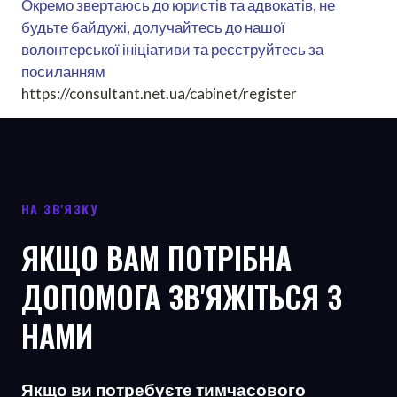
Окремо звертаюсь до юристів та адвокатів, не
будьте байдужі, долучайтесь до нашої
волонтерської ініціативи та реєструйтесь за
посиланням
https://consultant.net.ua/cabinet/register
НА ЗВ'ЯЗКУ
ЯКЩО ВАМ ПОТРІБНА
ДОПОМОГА ЗВ'ЯЖІТЬСЯ З
НАМИ
Якщо ви потребуєте тимчасового