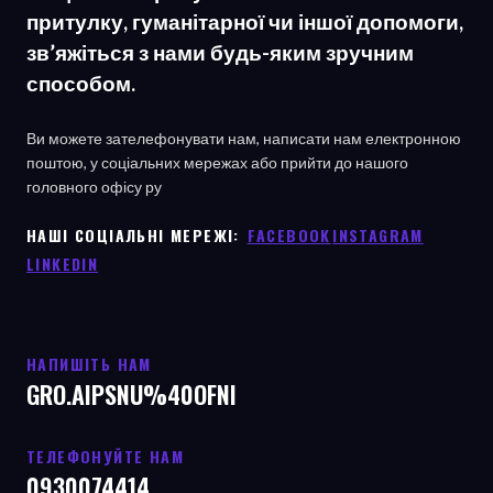
притулку, гуманітарної чи іншої допомоги,
зв’яжіться з нами будь-яким зручним
способом.
Ви можете зателефонувати нам, написати нам електронною
поштою, у соціальних мережах або прийти до нашого
головного офісу
ру
НАШІ СОЦІАЛЬНІ МЕРЕЖІ: ㅤ
FACEBOOK
ㅤ
INSTAGRAM
LINKEDIN
НАПИШІТЬ НАМ
GRO.AIPSNU%40OFNI
ТЕЛЕФОНУЙТЕ НАМ
0930074414