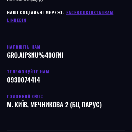
НАШІ СОЦІАЛЬНІ МЕРЕЖІ: ㅤ
FACEBOOK
ㅤ
INSTAGRAM
LINKEDIN
НАПИШІТЬ НАМ
GRO.AIPSNU%40OFNI
ТЕЛЕФОНУЙТЕ НАМ
0930074414
ГОЛОВНИЙ ОФІС
М. КИЇВ, МЕЧНИКОВА 2 (БЦ ПАРУС)