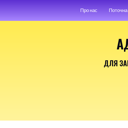
Про нас
Поточна 
А
ДЛЯ З