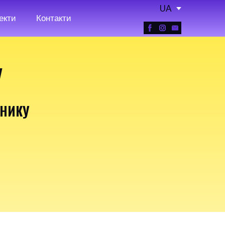
UA
екти
Контакти
У
ЬНИКУ