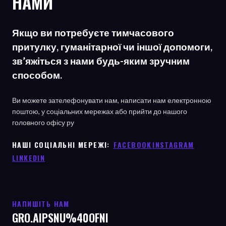
НАМИ
Якщо ви потребуєте тимчасового
притулку, гуманітарної чи іншої допомоги,
зв’яжіться з нами будь-яким зручним
способом.
Ви можете зателефонувати нам, написати нам електронною
поштою, у соціальних мережах або прийти до нашого
головного офісу
ру
НАШІ СОЦІАЛЬНІ МЕРЕЖІ: ㅤ
FACEBOOK
ㅤ
INSTAGRAM
LINKEDIN
НАПИШІТЬ НАМ
GRO.AIPSNU%40OFNI