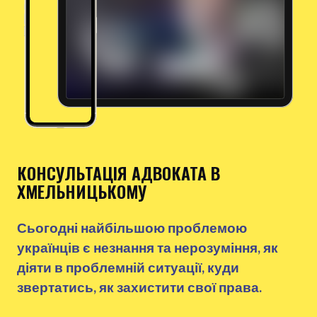
КОНСУЛЬТАЦІЯ АДВОКАТА В
ХМЕЛЬНИЦЬКОМУ
Сьогодні найбільшою проблемою
українців є незнання та нерозуміння, як
діяти в проблемній ситуації, куди
звертатись, як захистити свої права.