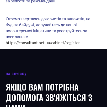
за репости та рекомендації.
Окремо звертаюсь до юристів та адвокатів, не
будьте байдужі, долучайтесь до нашої
волонтерської ініціативи та реєструйтесь за
посиланням
https://consultant.net.ua/cabinet/register
НА ЗВ'ЯЗКУ
ЯКЩО ВАМ ПОТРІБНА
ДОПОМОГА ЗВ'ЯЖІТЬСЯ З