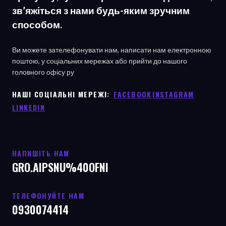
зв’яжіться з нами будь-яким зручним
способом.
Ви можете зателефонувати нам, написати нам електронною
поштою, у соціальних мережах або прийти до нашого
головного офісу
ру
НАШІ СОЦІАЛЬНІ МЕРЕЖІ: ㅤ
FACEBOOK
ㅤ
INSTAGRAM
LINKEDIN
НАПИШІТЬ НАМ
GRO.AIPSNU%40OFNI
ТЕЛЕФОНУЙТЕ НАМ
0930074414