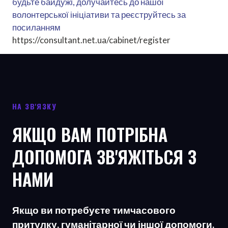
будьте байдужі, долучайтесь до нашої
волонтерської ініціативи та реєструйтесь за
посиланням
https://consultant.net.ua/cabinet/register
НА ЗВ'ЯЗКУ
ЯКЩО ВАМ ПОТРІБНА
ДОПОМОГА ЗВ'ЯЖІТЬСЯ З
НАМИ
Якщо ви потребуєте тимчасового
притулку, гуманітарної чи іншої допомоги,