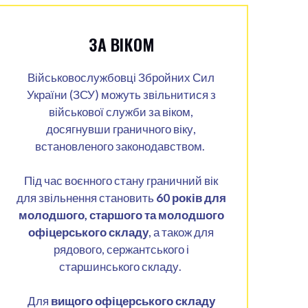
ЗА ВІКОМ
Військовослужбовці Збройних Сил
України (ЗСУ) можуть звільнитися з
військової служби за віком,
досягнувши граничного віку,
встановленого законодавством.
Під час воєнного стану граничний вік
для звільнення становить
60 років для
молодшого, старшого та молодшого
офіцерського складу
, а також для
рядового, сержантського і
старшинського складу.
Для
вищого офіцерського складу