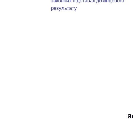
законних підставах до кінцевого
результату
Я