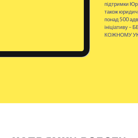
підтримки Юри
також юридичн
понад 500 адв
ініціативу 
КОЖНОМУ У