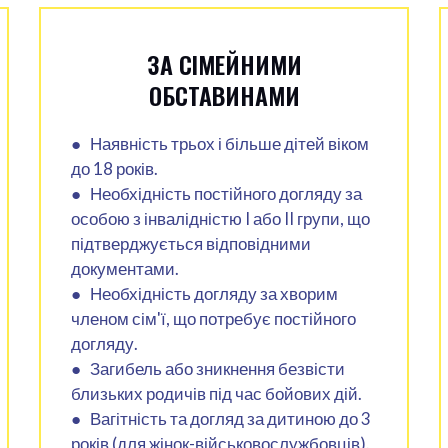
ЗА СІМЕЙНИМИ
ОБСТАВИНАМИ
● Наявність трьох і більше дітей віком
до 18 років.
● Необхідність постійного догляду за
особою з інвалідністю I або II групи, що
підтверджується відповідними
документами.
● Необхідність догляду за хворим
членом сім'ї, що потребує постійного
догляду.
● Загибель або зникнення безвісти
близьких родичів під час бойових дій.
● Вагітність та догляд за дитиною до 3
років (для жінок-військовослужбовців).