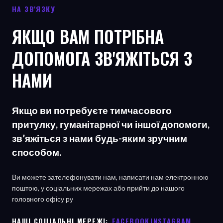
НА ЗВ'ЯЗКУ
ЯКЩО ВАМ ПОТРІБНА
ДОПОМОГА ЗВ'ЯЖІТЬСЯ З
НАМИ
Якщо ви потребуєте тимчасового
притулку, гуманітарної чи іншої допомоги,
зв’яжіться з нами будь-яким зручним
способом.
Ви можете зателефонувати нам, написати нам електронною
поштою, у соціальних мережах або прийти до нашого
головного офісу
ру
НАШІ СОЦІАЛЬНІ МЕРЕЖІ: ㅤ
FACEBOOK
ㅤ
INSTAGRAM