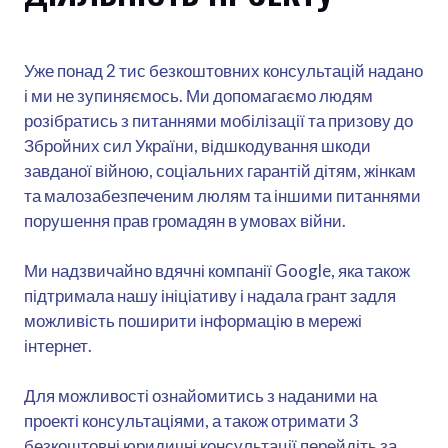
Уже понад 2 тис безкоштовних консультацій надано
і ми не зупиняємось. Ми допомагаємо людям
розібратись з питаннями мобілізації та призову до
Збройних сил України, відшкодування шкоди
завданої війною, соціальних гарантій дітям, жінкам
та малозабезпеченим люлям та іншими питаннями
порушення прав громадян в умовах війни.
Ми надзвичайно вдячні компанії Google, яка також
підтримала нашу ініціативу і надала грант задля
можливість поширити інформацію в мережі
інтернет.
Для можливості ознайомитись з наданими на
проекті консультаціями, а також отримати 3
безкоштовні юридичні консультації перейдіть за