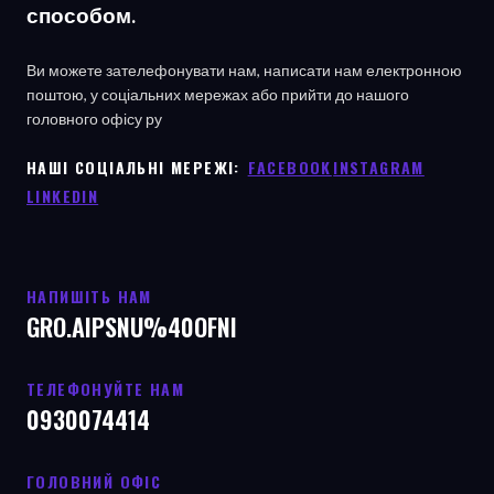
способом.
Ви можете зателефонувати нам, написати нам електронною
поштою, у соціальних мережах або прийти до нашого
головного офісу
ру
НАШІ СОЦІАЛЬНІ МЕРЕЖІ: ㅤ
FACEBOOK
ㅤ
INSTAGRAM
LINKEDIN
НАПИШІТЬ НАМ
GRO.AIPSNU%40OFNI
ТЕЛЕФОНУЙТЕ НАМ
0930074414
ГОЛОВНИЙ ОФІС