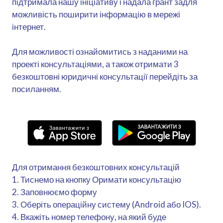
підтримала нашу ініціативу і надала грант задля
можливість поширити інформацію в мережі
інтернет.
Для можливості ознайомитись з наданими на
проекті консультаціями, а також отримати 3
безкоштовні юридичні консультації перейдіть за
посиланням.
Для отримання безкоштовних консультацій
1. Тиснемо на кнопку Оримати консультацію
2. Заповнюємо форму
3. Оберіть операційну систему (Android або IOS).
4. Вкажіть номер телефону, на який буде