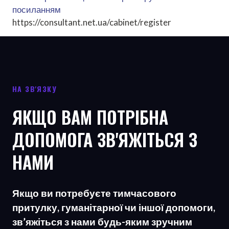
посиланням
https://consultant.net.ua/cabinet/register
НА ЗВ'ЯЗКУ
ЯКЩО ВАМ ПОТРІБНА
ДОПОМОГА ЗВ'ЯЖІТЬСЯ З
НАМИ
Якщо ви потребуєте тимчасового
притулку, гуманітарної чи іншої допомоги,
зв’яжіться з нами будь-яким зручним