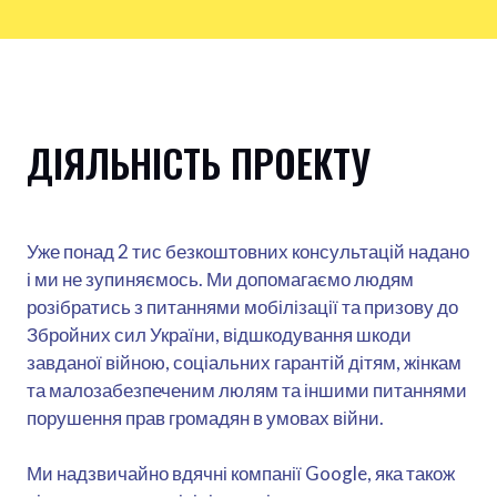
ДІЯЛЬНІСТЬ ПРОЕКТУ
Уже понад 2 тис безкоштовних консультацій надано
і ми не зупиняємось. Ми допомагаємо людям
розібратись з питаннями мобілізації та призову до
Збройних сил України, відшкодування шкоди
завданої війною, соціальних гарантій дітям, жінкам
та малозабезпеченим люлям та іншими питаннями
порушення прав громадян в умовах війни.
Ми надзвичайно вдячні компанії Google, яка також