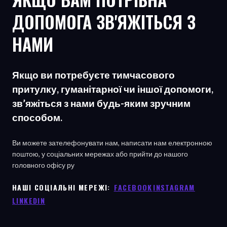
ДОПОМОГА ЗВ'ЯЖІТЬСЯ З
НАМИ
Якщо ви потребуєте тимчасового
притулку, гуманітарної чи іншої допомоги,
зв’яжіться з нами будь-яким зручним
способом.
Ви можете зателефонувати нам, написати нам електронною
поштою, у соціальних мережах або прийти до нашого
головного офісу
ру
НАШІ СОЦІАЛЬНІ МЕРЕЖІ: ㅤ
FACEBOOK
ㅤ
INSTAGRAM
LINKEDIN