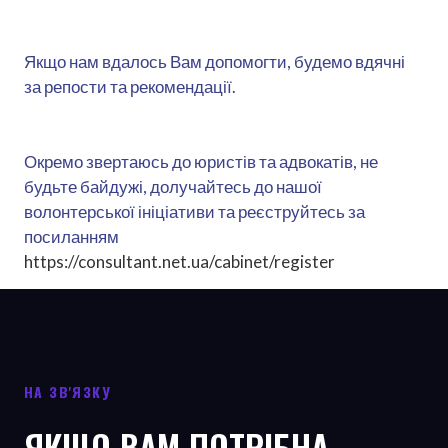
Якщо нам вдалось Вам допомогти, будемо вдячні
за репости та рекомендації.
Окремо звертаюсь до юристів та адвокатів, не
будьте байдужі, долучайтесь до нашої
волонтерської ініціативи та реєструйтесь за
посиланням
https://consultant.net.ua/cabinet/register
НА ЗВ'ЯЗКУ
ЯКЩО ВАМ ПОТРІБНА