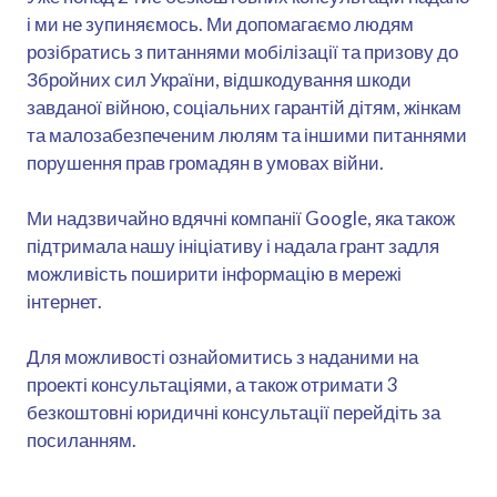
і ми не зупиняємось. Ми допомагаємо людям
розібратись з питаннями мобілізації та призову до
Збройних сил України, відшкодування шкоди
завданої війною, соціальних гарантій дітям, жінкам
та малозабезпеченим люлям та іншими питаннями
порушення прав громадян в умовах війни.
Ми надзвичайно вдячні компанії Google, яка також
підтримала нашу ініціативу і надала грант задля
можливість поширити інформацію в мережі
інтернет.
Для можливості ознайомитись з наданими на
проекті консультаціями, а також отримати 3
безкоштовні юридичні консультації перейдіть за
посиланням.