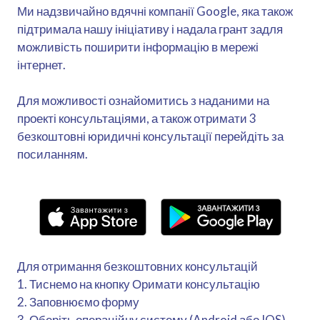
Ми надзвичайно вдячні компанії Google, яка також
підтримала нашу ініціативу і надала грант задля
можливість поширити інформацію в мережі
інтернет.
Для можливості ознайомитись з наданими на
проекті консультаціями, а також отримати 3
безкоштовні юридичні консультації перейдіть за
посиланням.
Для отримання безкоштовних консультацій
1. Тиснемо на кнопку Оримати консультацію
2. Заповнюємо форму
3. Оберіть операційну систему (Android або IOS).