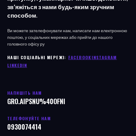
зв’яжіться з нами будь-яким зручним
способом.
Ви можете зателефонувати нам, написати нам електронною
поштою, у соціальних мережах або прийти до нашого
головного офісу
ру
НАШІ СОЦІАЛЬНІ МЕРЕЖІ: ㅤ
FACEBOOK
ㅤ
INSTAGRAM
LINKEDIN
НАПИШІТЬ НАМ
GRO.AIPSNU%40OFNI
ТЕЛЕФОНУЙТЕ НАМ
0930074414