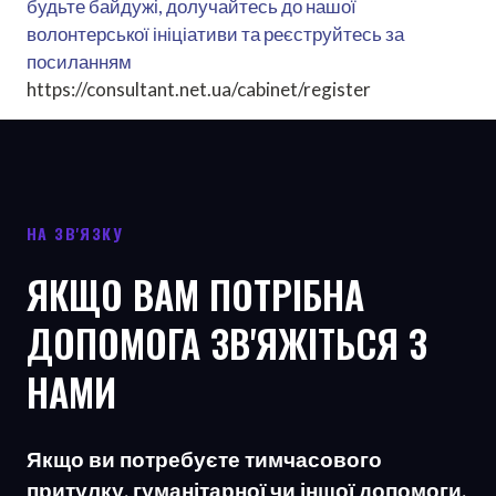
будьте байдужі, долучайтесь до нашої
волонтерської ініціативи та реєструйтесь за
посиланням
https://consultant.net.ua/cabinet/register
НА ЗВ'ЯЗКУ
ЯКЩО ВАМ ПОТРІБНА
ДОПОМОГА ЗВ'ЯЖІТЬСЯ З
НАМИ
Якщо ви потребуєте тимчасового
притулку, гуманітарної чи іншої допомоги,