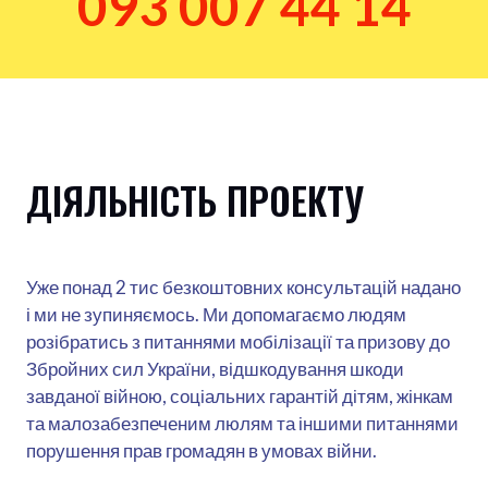
093 007 44 14
ДІЯЛЬНІСТЬ ПРОЕКТУ
Уже понад 2 тис безкоштовних консультацій надано
і ми не зупиняємось. Ми допомагаємо людям
розібратись з питаннями мобілізації та призову до
Збройних сил України, відшкодування шкоди
завданої війною, соціальних гарантій дітям, жінкам
та малозабезпеченим люлям та іншими питаннями
порушення прав громадян в умовах війни.