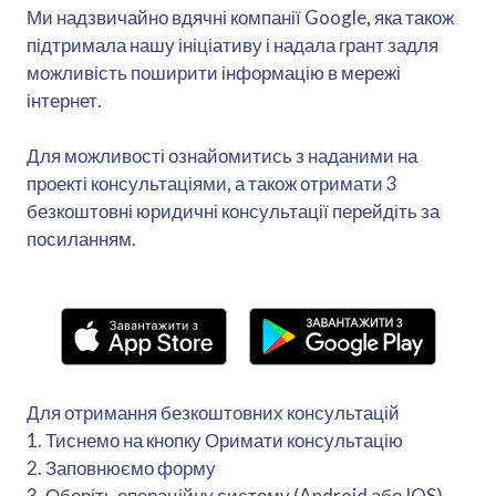
Ми надзвичайно вдячні компанії Google, яка також
підтримала нашу ініціативу і надала грант задля
можливість поширити інформацію в мережі
інтернет.
Для можливості ознайомитись з наданими на
проекті консультаціями, а також отримати 3
безкоштовні юридичні консультації перейдіть за
посиланням.
Для отримання безкоштовних консультацій
1. Тиснемо на кнопку Оримати консультацію
2. Заповнюємо форму
3. Оберіть операційну систему (Android або IOS).