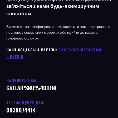
зв’яжіться з нами будь-яким зручним
способом.
Ви можете зателефонувати нам, написати нам електронною
поштою, у соціальних мережах або прийти до нашого
головного офісу
ру
НАШІ СОЦІАЛЬНІ МЕРЕЖІ: ㅤ
FACEBOOK
ㅤ
INSTAGRAM
LINKEDIN
НАПИШІТЬ НАМ
GRO.AIPSNU%40OFNI
ТЕЛЕФОНУЙТЕ НАМ
0930074414