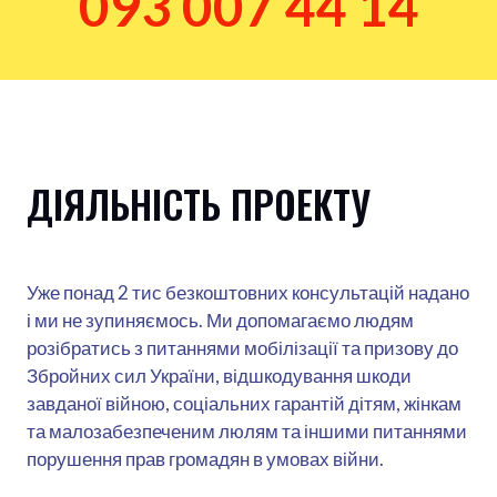
093 007 44 14
ДІЯЛЬНІСТЬ ПРОЕКТУ
Уже понад 2 тис безкоштовних консультацій надано
і ми не зупиняємось. Ми допомагаємо людям
розібратись з питаннями мобілізації та призову до
Збройних сил України, відшкодування шкоди
завданої війною, соціальних гарантій дітям, жінкам
та малозабезпеченим люлям та іншими питаннями
порушення прав громадян в умовах війни.