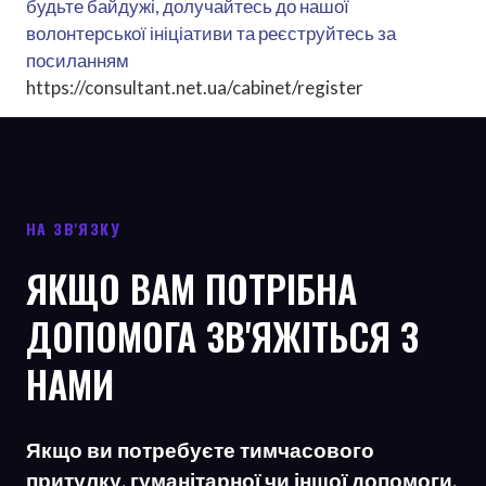
будьте байдужі, долучайтесь до нашої
волонтерської ініціативи та реєструйтесь за
посиланням
https://consultant.net.ua/cabinet/register
НА ЗВ'ЯЗКУ
ЯКЩО ВАМ ПОТРІБНА
ДОПОМОГА ЗВ'ЯЖІТЬСЯ З
НАМИ
Якщо ви потребуєте тимчасового
притулку, гуманітарної чи іншої допомоги,