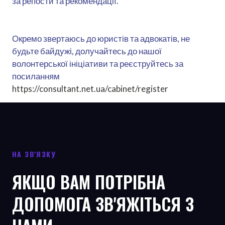
за репости та рекомендації.
Окремо звертаюсь до юристів та адвокатів, не
будьте байдужі, долучайтесь до нашої
волонтерської ініціативи та реєструйтесь за
посиланням
https://consultant.net.ua/cabinet/register
НА ЗВ'ЯЗКУ
ЯКЩО ВАМ ПОТРІБНА
ДОПОМОГА ЗВ'ЯЖІТЬСЯ З