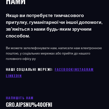
НАМИ
Якщо ви потребуєте тимчасового
притулку, гуманітарної чи іншої допомоги,
зв’яжіться з нами будь-яким зручним
способом.
Ви можете зателефонувати нам, написати нам електронною
поштою, у соціальних мережах або прийти до нашого
головного офісу
ру
НАШІ СОЦІАЛЬНІ МЕРЕЖІ: ㅤ
FACEBOOK
ㅤ
INSTAGRAM
LINKEDIN
НАПИШІТЬ НАМ
GRO.AIPSNU%40OFNI