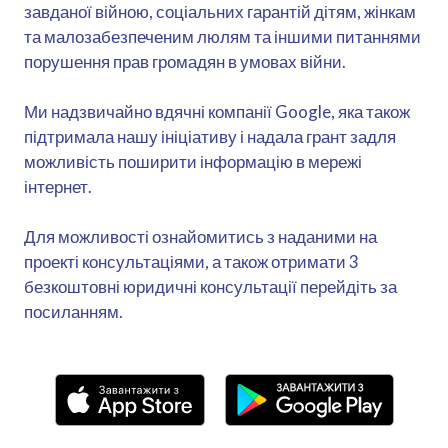
завданої війною, соціальних гарантій дітям, жінкам
та малозабезпеченим люлям та іншими питаннями
порушення прав громадян в умовах війни.
Ми надзвичайно вдячні компанії Google, яка також
підтримала нашу ініціативу і надала грант задля
можливість поширити інформацію в мережі
інтернет.
Для можливості ознайомитись з наданими на
проекті консультаціями, а також отримати 3
безкоштовні юридичні консультації перейдіть за
посиланням.