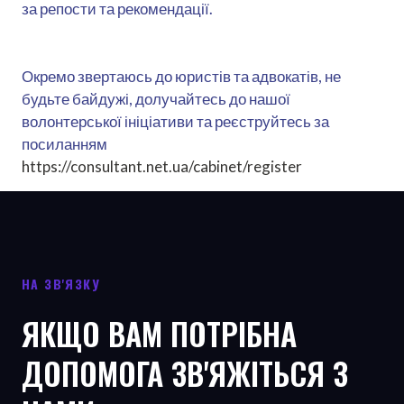
за репости та рекомендації.
Окремо звертаюсь до юристів та адвокатів, не
будьте байдужі, долучайтесь до нашої
волонтерської ініціативи та реєструйтесь за
посиланням
https://consultant.net.ua/cabinet/register
НА ЗВ'ЯЗКУ
ЯКЩО ВАМ ПОТРІБНА
ДОПОМОГА ЗВ'ЯЖІТЬСЯ З