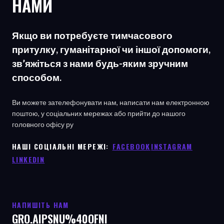
НАМИ
Якщо ви потребуєте тимчасового
притулку, гуманітарної чи іншої допомоги,
зв’яжіться з нами будь-яким зручним
способом.
Ви можете зателефонувати нам, написати нам електронною
поштою, у соціальних мережах або прийти до нашого
головного офісу
ру
НАШІ СОЦІАЛЬНІ МЕРЕЖІ: ㅤ
FACEBOOK
ㅤ
INSTAGRAM
LINKEDIN
НАПИШІТЬ НАМ
GRO.AIPSNU%40OFNI