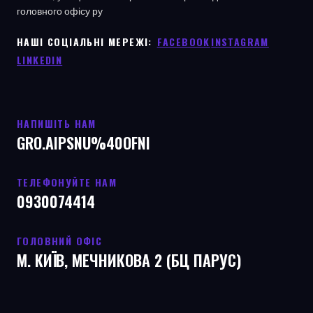
головного офісу
ру
НАШІ СОЦІАЛЬНІ МЕРЕЖІ: ㅤ
FACEBOOK
ㅤ
INSTAGRAM
LINKEDIN
НАПИШІТЬ НАМ
GRO.AIPSNU%40OFNI
ТЕЛЕФОНУЙТЕ НАМ
0930074414
ГОЛОВНИЙ ОФІС
М. КИЇВ, МЕЧНИКОВА 2 (БЦ ПАРУС)