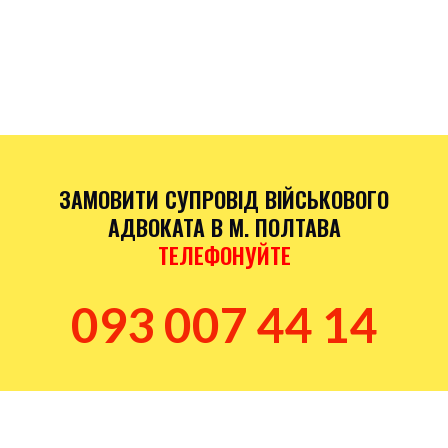
накази/витяги), медичні довідки (якщо питання про
ВЛК), копії рапортів і відповідей/відмов, матеріали
службового розслідування (якщо є), документи
щодо виплат, а також короткий таймлайн подій
(дати, хто що повідомляв/підписував). Якщо чогось
немає — адвокат підкаже, як це отримати офіційно.
ЗАМОВИТИ СУПРОВІД ВІЙСЬКОВОГО
АДВОКАТА В М. ПОЛТАВА
ТЕЛЕФОНУЙТЕ
093 007 44 14