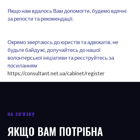
Якщо нам вдалось Вам допомогти, будемо вдячні
за репости та рекомендації.
Окремо звертаюсь до юристів та адвокатів, не
будьте байдужі, долучайтесь до нашої
волонтерської ініціативи та реєструйтесь за
посиланням
https://consultant.net.ua/cabinet/register
НА ЗВ'ЯЗКУ
ЯКЩО ВАМ ПОТРІБНА