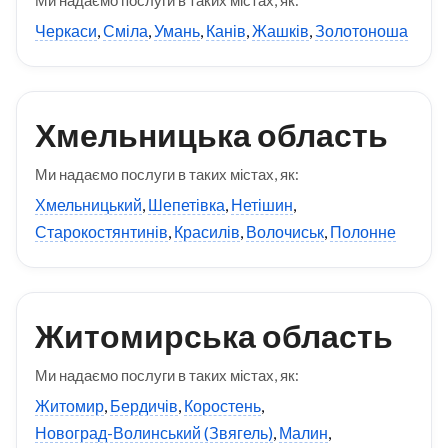
Черкаси
,
Сміла
,
Умань
,
Канів
,
Жашків
,
Золотоноша
Хмельницька область
Ми надаємо послуги в таких містах, як:
Хмельницький
,
Шепетівка
,
Нетішин
,
Старокостянтинів
,
Красилів
,
Волочиськ
,
Полонне
Житомирська область
Ми надаємо послуги в таких містах, як:
Житомир
,
Бердичів
,
Коростень
,
Новоград-Волинський (Звягель)
,
Малин
,