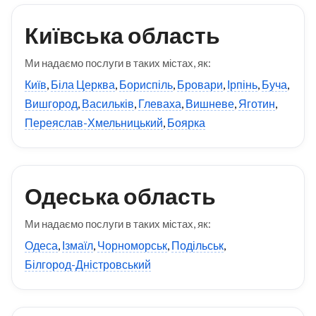
Київська область
Ми надаємо послуги в таких містах, як:
Київ
,
Біла Церква
,
Бориспіль
,
Бровари
,
Ірпінь
,
Буча
,
Вишгород
,
Васильків
,
Глеваха
,
Вишневе
,
Яготин
,
Переяслав-Хмельницький
,
Боярка
Одеська область
Ми надаємо послуги в таких містах, як:
Одеса
,
Ізмаїл
,
Чорноморськ
,
Подільськ
,
Білгород-Дністровський