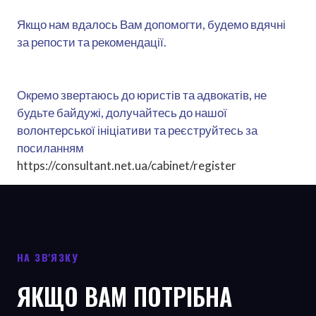
Якщо нам вдалось Вам допомогти, будемо вдячні
за репости та рекомендації.
Окремо звертаюсь до юристів та адвокатів, не
будьте байдужі, долучайтесь до нашої
волонтерської ініціативи та реєструйтесь за
посиланням
https://consultant.net.ua/cabinet/register
НА ЗВ'ЯЗКУ
ЯКЩО ВАМ ПОТРІБНА