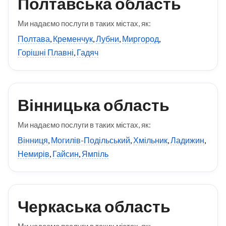
Полтавська область
Ми надаємо послуги в таких містах, як:
Полтава
,
Кременчук
,
Лубни
,
Миргород
,
Горішні Плавні
,
Гадяч
Вінницька область
Ми надаємо послуги в таких містах, як:
Вінниця
,
Могилів-Подільський
,
Хмільник
,
Ладижин
,
Немирів
,
Гайсин
,
Ямпіль
Черкаська область
Ми надаємо послуги в таких містах, як: