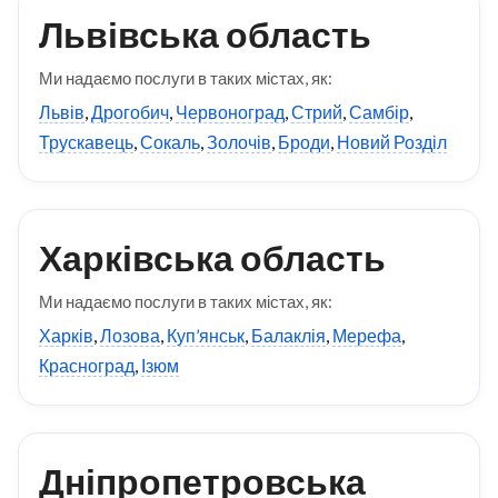
Львівська область
Ми надаємо послуги в таких містах, як:
Львів
,
Дрогобич
,
Червоноград
,
Стрий
,
Самбір
,
Трускавець
,
Сокаль
,
Золочів
,
Броди
,
Новий Розділ
Харківська область
Ми надаємо послуги в таких містах, як:
Харків
,
Лозова
,
Куп’янськ
,
Балаклія
,
Мерефа
,
Красноград
,
Ізюм
Дніпропетровська