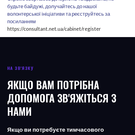
будьте байдужі, долучайтесь до нашої
волонтерської ініціативи та реєструйтесь за
посиланням
https://consultant.net.ua/cabinet/register
НА ЗВ'ЯЗКУ
ЯКЩО ВАМ ПОТРІБНА
ДОПОМОГА ЗВ'ЯЖІТЬСЯ З
НАМИ
Якщо ви потребуєте тимчасового