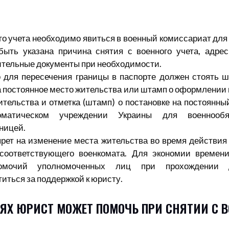
го учета необходимо явиться в военный комиссариат для
быть указана причина снятия с военного учета, адре
ительные документы при необходимости.
о для пересечения границы в паспорте должен стоять
а постоянное место жительства или штамп о оформлении 
тельства и отметка (штамп) о постановке на постоянны
оматическом учреждении Украины для военнообяз
ницей.
рет на изменение места жительства во время действия
 соответствующего военкомата. Для экономии времен
омочий уполномоченных лиц при прохождении 
иться за поддержкой к юристу.
ЯХ ЮРИСТ МОЖЕТ ПОМОЧЬ ПРИ СНЯТИИ С В