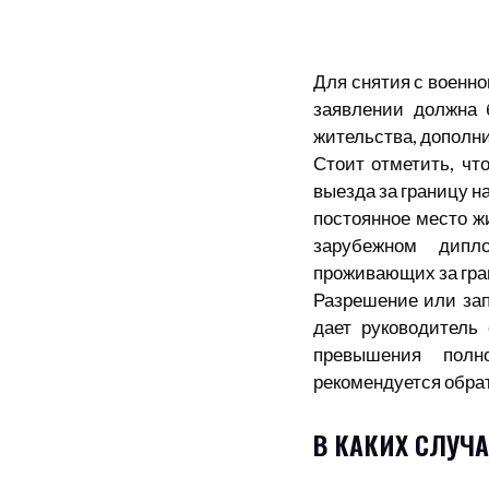
Для снятия с военно
заявлении должна 
жительства, дополн
Стоит отметить, чт
выезда за границу н
постоянное место жи
зарубежном дипл
проживающих за гра
Разрешение или зап
дает руководитель
превышения полн
рекомендуется обрат
В КАКИХ СЛУЧА