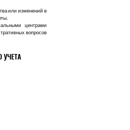
ства или изменений в
еты.
иальными центрами
стративных вопросов
О УЧЕТА