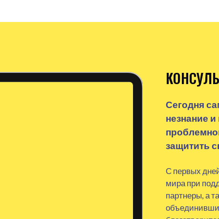
КОНСУЛЬ
Сегодня са
незнание и
проблемной
защитить с
С первых дне
мира при под
партнеры, а т
объединивший