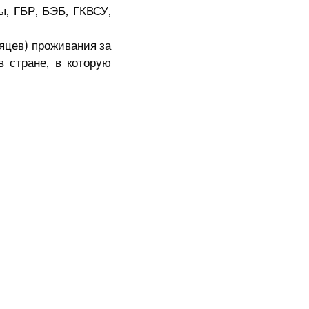
ы, ГБР, БЭБ, ГКВСУ,
сяцев) проживания за
в стране, в которую