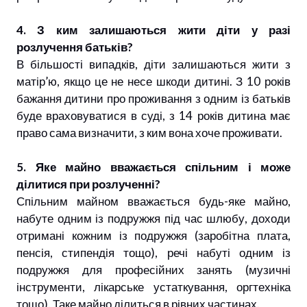
4. З ким залишаються жити діти у разі
розлучення батьків?
В більшості випадків, діти залишаються жити з
матір’ю, якщо це не несе шкоди дитині. З 10 років
бажання дитини про проживання з одним із батьків
буде враховуватися в суді, з 14 років дитина має
право сама визначити, з ким вона хоче проживати.
5. Яке майно вважається спільним і може
ділитися при розлученні?
Спільним майном вважається будь-яке майно,
набуте одним із подружжя під час шлюбу, доходи
отримані кожним із подружжя (заробітна плата,
пенсія, стипендія тощо), речі набуті одним із
подружжя для професійних занять (музичні
інструменти, лікарське устаткування, оргтехніка
тощо). Таке майно ділиться в рівних частинах.