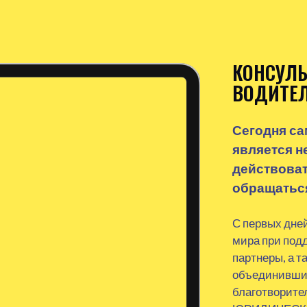
КОНСУЛЬ
ВОДИТЕЛ
Сегодня с
является н
действоват
обращаться
С первых дне
мира при под
партнеры, а т
объединивший
благотворит