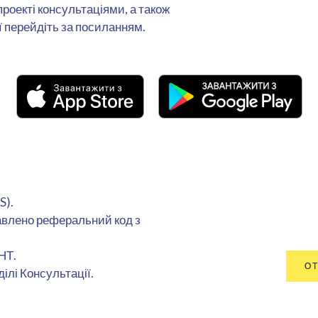
роекті консультаціями, а також
ї перейдіть за посиланням.
S).
равлено реферальний код з
НТ.
ОТ
ілі Консультації.