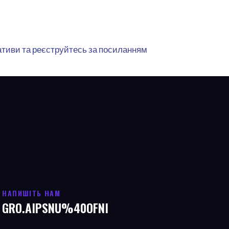
іативи та реєструйтесь за посиланням
НАПИШІТЬ НАМ
GRO.AIPSNU%40OFNI