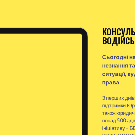
КОНСУЛЬ
ВОДІЙСЬ
Сьогодні н
незнання та
ситуації, к
права.
З перших днів
підтримки Юри
також юридичн
понад 500 адв
ініціативу 