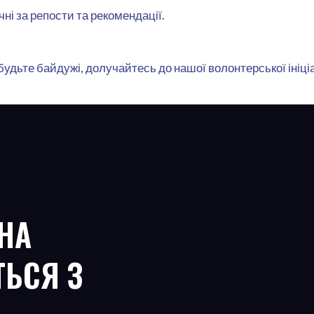
і за репости та рекомендації.
 будьте байдужі, долучайтесь до нашої волонтерської ініц
НА
ТЬСЯ З