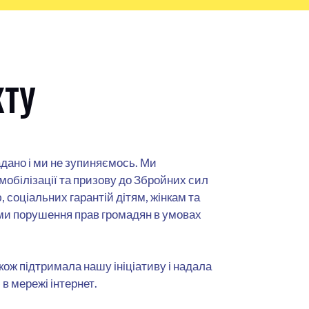
КТУ
дано і ми не зупиняємось. Ми
обілізації та призову до Збройних сил
 соціальних гарантій дітям, жінкам та
и порушення прав громадян в умовах
кож підтримала нашу ініціативу і надала
в мережі інтернет.