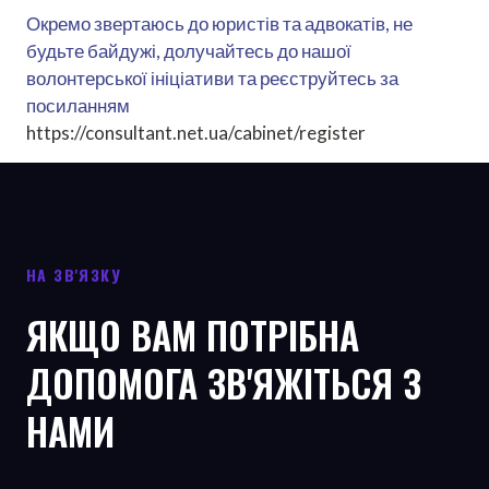
Окремо звертаюсь до юристів та адвокатів, не
будьте байдужі, долучайтесь до нашої
волонтерської ініціативи та реєструйтесь за
посиланням
https://consultant.net.ua/cabinet/register
НА ЗВ'ЯЗКУ
ЯКЩО ВАМ ПОТРІБНА
ДОПОМОГА ЗВ'ЯЖІТЬСЯ З
НАМИ