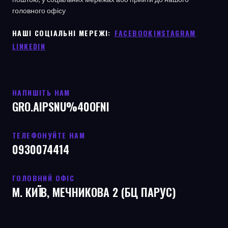
головного офісу
НАШІ СОЦІАЛЬНІ МЕРЕЖІ: ㅤ
FACEBOOK
ㅤ
INSTAGRAM
LINKEDIN
НАПИШІТЬ НАМ
GRO.AIPSNU%40OFNI
ТЕЛЕФОНУЙТЕ НАМ
0930074414
ГОЛОВНИЙ ОФІС
М. КИЇВ, МЕЧНИКОВА 2 (БЦ ПАРУС)