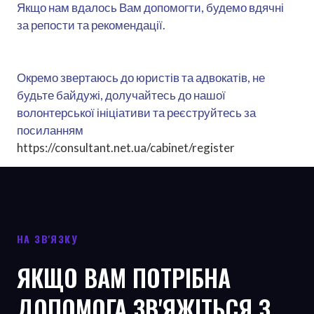
Якщо нам вдалось Вам допомогти, будемо вдячні
за репости та рекомендації.
Окремо звертаюсь до юристів та адвокатів, не
будьте байдужі, долучайтесь до нашої
волонтерської ініціативи та реєструйтесь за
посиланням
https://consultant.net.ua/cabinet/register
НА ЗВ'ЯЗКУ
ЯКЩО ВАМ ПОТРІБНА
ДОПОМОГА ЗВ'ЯЖІТЬСЯ З