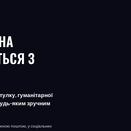
НА
ТЬСЯ З
улку, гуманітарної
 будь-яким зручним
нною поштою, у соціальних