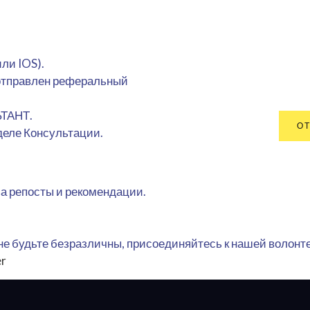
ли IOS).
т отправлен реферальный
ЬТАНТ.
ОТ
деле Консультации.
за репосты и рекомендации.
не будьте безразличны, присоединяйтесь к нашей волонт
er