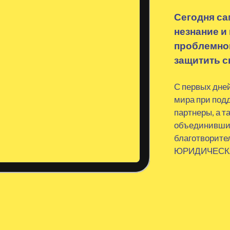
Сегодня са
незнание и
проблемной
защитить с
С первых дне
мира при под
партнеры, а т
объединивший
благотворит
ЮРИДИЧЕСК