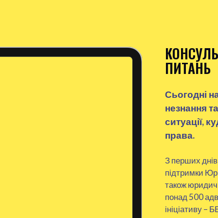
КОНСУЛЬ
ПИТАНЬ
Сьогодні н
незнання та
ситуації, к
права.
З перших днів
підтримки Юри
також юридичн
понад 500 адв
ініціативу 