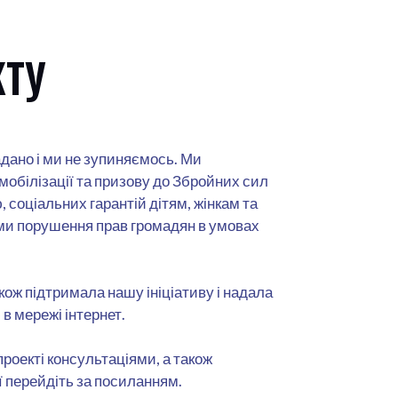
КТУ
дано і ми не зупиняємось. Ми
обілізації та призову до Збройних сил
 соціальних гарантій дітям, жінкам та
и порушення прав громадян в умовах
кож підтримала нашу ініціативу і надала
в мережі інтернет.
роекті консультаціями, а також
ї перейдіть за посиланням.