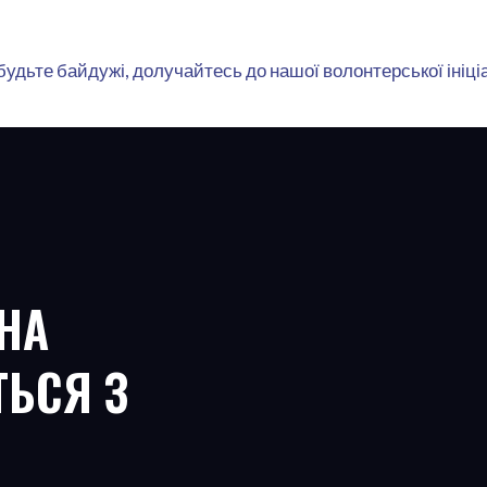
 будьте байдужі, долучайтесь до нашої волонтерської ініц
НА
ТЬСЯ З