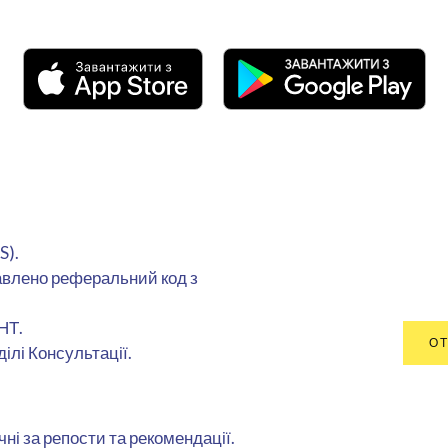
S).
равлено реферальний код з
НТ.
ОТ
ілі Консультації.
і за репости та рекомендації.