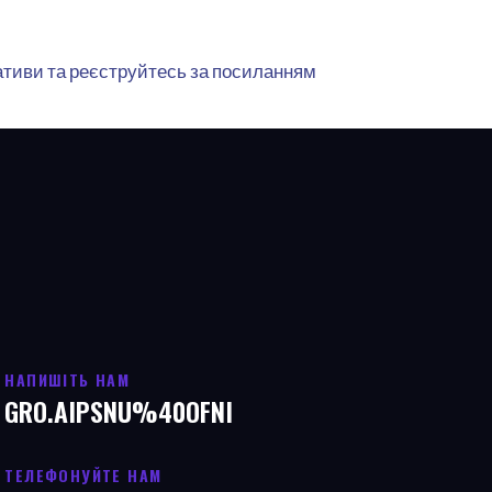
іативи та реєструйтесь за посиланням
НАПИШІТЬ НАМ
GRO.AIPSNU%40OFNI
ТЕЛЕФОНУЙТЕ НАМ