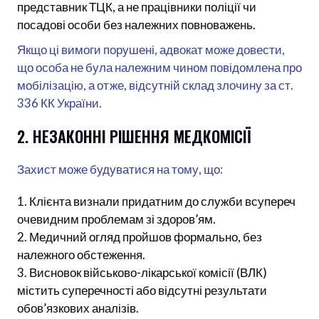
представник ТЦК, а не працівники поліції чи
посадові особи без належних повноважень.
Якщо ці вимоги порушені, адвокат може довести,
що особа не була належним чином повідомлена про
мобілізацію, а отже, відсутній склад злочину за ст.
336 КК України.
2. НЕЗАКОННІ РІШЕННЯ МЕДКОМІСІЇ
Захист може будуватися на тому, що:
Клієнта визнали придатним до служби всупереч
очевидним проблемам зі здоров’ям.
Медичний огляд пройшов формально, без
належного обстеження.
Висновок військово-лікарської комісії (ВЛК)
містить суперечності або відсутні результати
обов’язкових аналізів.