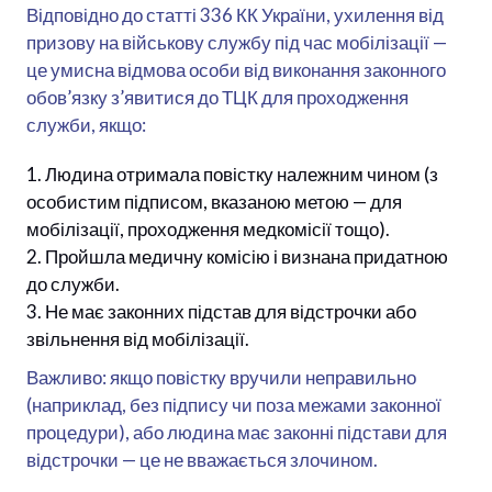
Відповідно до статті 336 КК України, ухилення від
призову на військову службу під час мобілізації —
це умисна відмова особи від виконання законного
обов’язку з’явитися до ТЦК для проходження
служби, якщо:
Людина отримала повістку належним чином (з
особистим підписом, вказаною метою — для
мобілізації, проходження медкомісії тощо).
Пройшла медичну комісію і визнана придатною
до служби.
Не має законних підстав для відстрочки або
звільнення від мобілізації.
Важливо: якщо повістку вручили неправильно
(наприклад, без підпису чи поза межами законної
процедури), або людина має законні підстави для
відстрочки — це не вважається злочином.