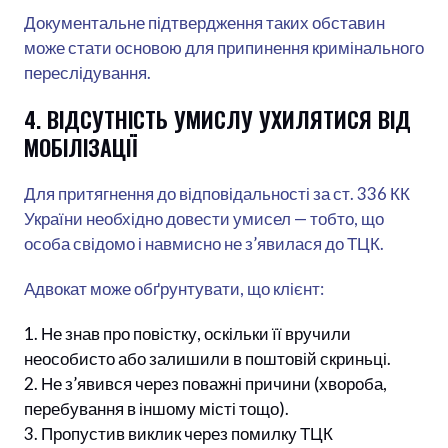
Документальне підтвердження таких обставин
може стати основою для припинення кримінального
переслідування.
4. ВІДСУТНІСТЬ УМИСЛУ УХИЛЯТИСЯ ВІД
МОБІЛІЗАЦІЇ
Для притягнення до відповідальності за ст. 336 КК
України необхідно довести умисел — тобто, що
особа свідомо і навмисно не з’явилася до ТЦК.
Адвокат може обґрунтувати, що клієнт:
Не знав про повістку, оскільки її вручили
неособисто або залишили в поштовій скриньці.
Не з’явився через поважні причини (хвороба,
перебування в іншому місті тощо).
Пропустив виклик через помилку ТЦК